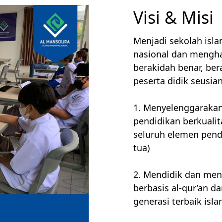
Visi & Misi
Menjadi sekolah isla
nasional dan menghas
berakidah benar, ber
peserta didik seusia
1. Menyelenggarakan
pendidikan berkualit
seluruh elemen pendi
tua)
2. Mendidik dan meng
berbasis al-qur’an 
generasi terbaik isla