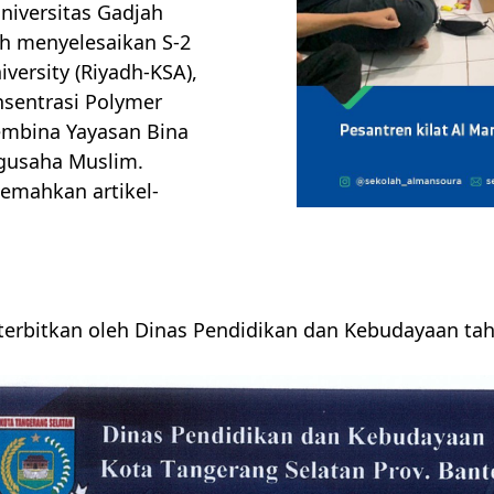
Universitas Gadjah
ah menyelesaikan S-2
iversity (Riyadh-KSA),
nsentrasi Polymer
embina Yayasan Bina
gusaha Muslim.
jemahkan artikel-
terbitkan oleh Dinas Pendidikan dan Kebudayaan ta