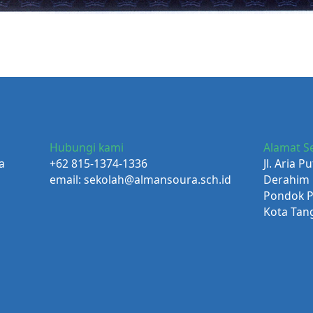
Hubungi kami
Alamat S
a
+62 815-1374-1336
Jl. Aria 
email:
sekolah@almansoura.sch.id
Derahim
Pondok P
Kota Tan